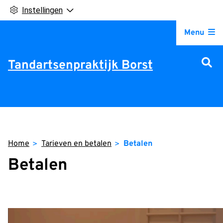
Instellingen
Hoofdm
Menu
Tandartsenpraktijk Borst
Home
Tarieven en betalen
Betalen
Betalen