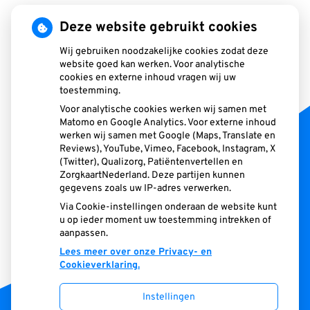
Deze website gebruikt cookies
Openingstijden
Wij gebruiken noodzakelijke cookies zodat deze
Maandag:
08.15-17.00
website goed kan werken. Voor analytische
Dinsdag:
08.15-17.00
cookies en externe inhoud vragen wij uw
Woensdag:
08.15-17.00
toestemming.
Donderdag:
08.15-17.00
Voor analytische cookies werken wij samen met
Matomo en Google Analytics. Voor externe inhoud
Vrijdag:
08.30-13.00
werken wij samen met Google (Maps, Translate en
Reviews), YouTube, Vimeo, Facebook, Instagram, X
Telefonische bereikbaarheid
(Twitter), Qualizorg, Patiëntenvertellen en
ZorgkaartNederland. Deze partijen kunnen
Maandag:
08.30-11.30 / 13.30-16.00
gegevens zoals uw IP-adres verwerken.
Dinsdag:
08.30-11.30 / 13.30-16.00
Via Cookie-instellingen onderaan de website kunt
Woensdag:
08.30-11.30 / 13.30-16.00
u op ieder moment uw toestemming intrekken of
Donderdag:
08.30-11.30 / 13.30-16.00
aanpassen.
Vrijdag:
08.30-11.00
Lees meer over onze Privacy- en
Cookieverklaring.
Instellingen