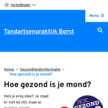
Instellingen
Hoofdm
Menu
Tandartsenpraktijk Borst
Home
Gezondheidsinformatie
Hoe gezond is je mond?
Hoe gezond is je mond?
Heb je enig idee? Je staat
er niet bij stil, maar je