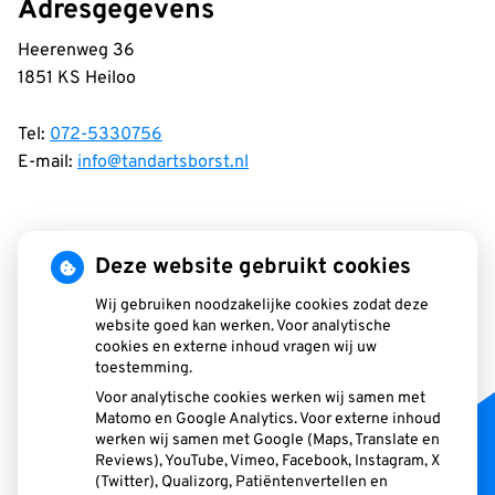
Adresgegevens
Heerenweg 36
1851 KS Heiloo
Tel:
072-5330756
E-mail:
info@tandartsborst.nl
Deze website gebruikt cookies
Openingstijden
Wij gebruiken noodzakelijke cookies zodat deze
Maandag:
08.15-17.00
website goed kan werken. Voor analytische
Dinsdag:
08.15-17.00
cookies en externe inhoud vragen wij uw
Woensdag:
08.15-17.00
toestemming.
Donderdag:
08.15-17.00
Voor analytische cookies werken wij samen met
Matomo en Google Analytics. Voor externe inhoud
Vrijdag:
08.30-13.00
werken wij samen met Google (Maps, Translate en
Reviews), YouTube, Vimeo, Facebook, Instagram, X
Telefonische bereikbaarheid
(Twitter), Qualizorg, Patiëntenvertellen en