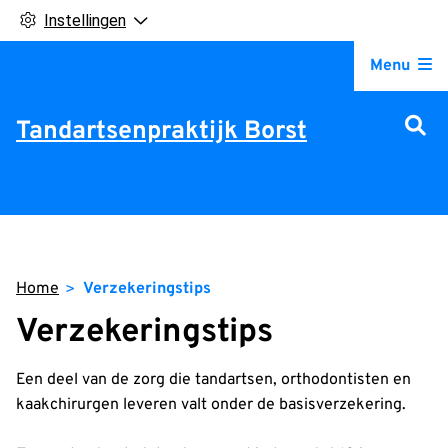
Instellingen
Hoofdm
Menu
Tandartsenpraktijk Borst
Home
Verzekeringstips
Verzekeringstips
Een deel van de zorg die tandartsen, orthodontisten en
kaakchirurgen leveren valt onder de basisverzekering.